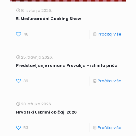
16. svibnja 2026.
5. Međunarodni Cooking Show
48
Pročitaj više
25. travnja 2026.
Predstavljanje romana Provalija – istinita priča
39
Pročitaj više
28. ožujka 2026.
Hrvatski Uskrsni običaji 2026
53
Pročitaj više