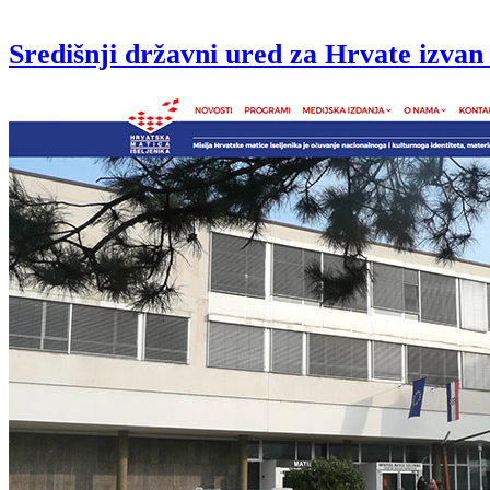
Središnji državni ured za Hrvate izva