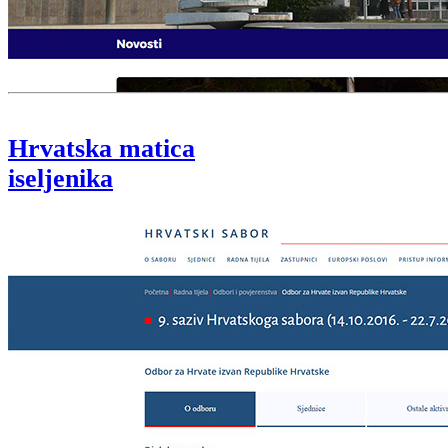
Hrvatska matica
iseljenika