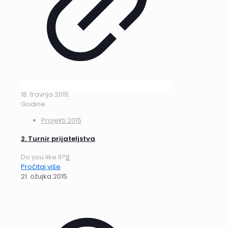
18. travnja 2015.
Godine
Projekti 2015
2. Turnir prijateljstva
Do you like it?
8
Pročitaj više
21. ožujka 2015.