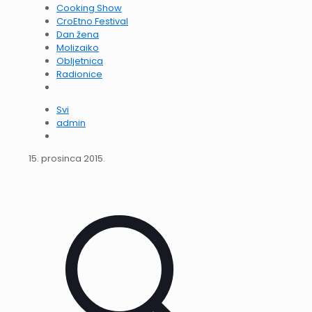
Cooking Show
CroEtno Festival
Dan žena
Molizaiko
Obljetnica
Radionice
Svi
admin
15. prosinca 2015.