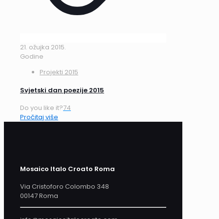
21. ožujka 2015.
Godine
Projekti 2015
Svjetski dan poezije 2015
Do you like it?
74
Pročitaj više
Mosaico Italo Croato Roma
Via Cristoforo Colombo 348
00147 Roma