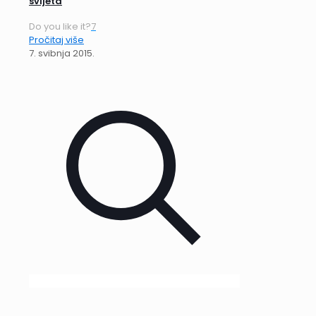
svijeta
Do you like it?
7
Pročitaj više
7. svibnja 2015.