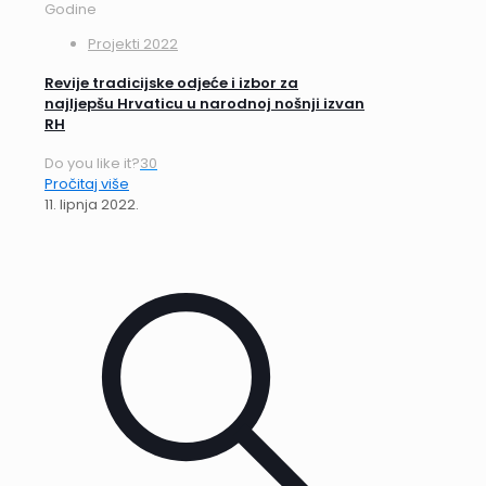
Godine
Projekti 2022
Revije tradicijske odjeće i izbor za
najljepšu Hrvaticu u narodnoj nošnji izvan
RH
Do you like it?
30
Pročitaj više
11. lipnja 2022.