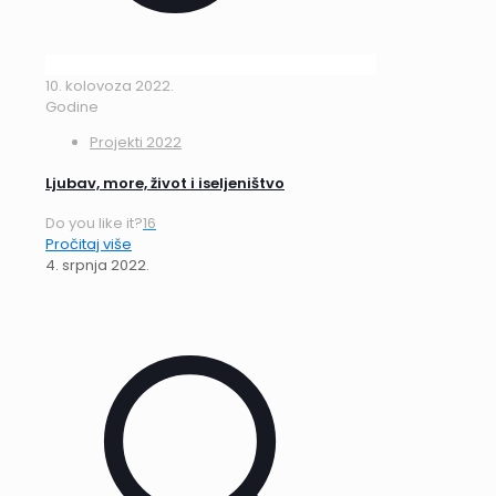
10. kolovoza 2022.
Godine
Projekti 2022
Ljubav, more, život i iseljeništvo
Do you like it?
16
Pročitaj više
4. srpnja 2022.