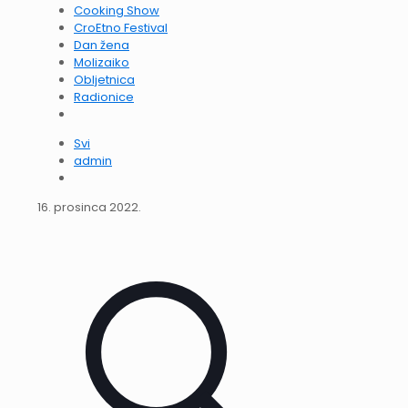
Cooking Show
CroEtno Festival
Dan žena
Molizaiko
Obljetnica
Radionice
Svi
admin
16. prosinca 2022.