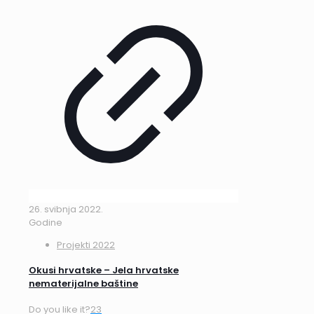
26. svibnja 2022.
Godine
Projekti 2022
Okusi hrvatske – Jela hrvatske
nematerijalne baštine
Do you like it?
23