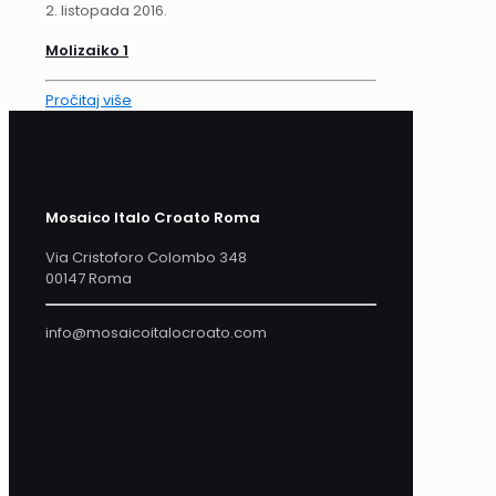
2. listopada 2016.
Molizaiko 1
Pročitaj više
Mosaico Italo Croato Roma
Via Cristoforo Colombo 348
00147 Roma
info@mosaicoitalocroato.com