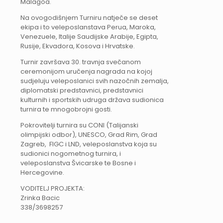
Malagòa.
Na ovogodišnjem Turniru natječe se deset
ekipa i to veleposlanstava Perua, Maroka,
Venezuele, Italije Saudijske Arabije, Egipta,
Rusije, Ekvadora, Kosova i Hrvatske.
Turnir završava 30. travnja svečanom
ceremonijom uručenja nagrada na kojoj
sudjeluju veleposlanici svih nazočnih zemalja,
diplomatski predstavnici, predstavnici
kulturnih i sportskih udruga država sudionica
turnira te mnogobrojni gosti.
Pokrovitelji turnira su CONI (Talijanski
olimpijski odbor), UNESCO, Grad Rim, Grad
Zagreb, FIGC i LND, veleposlanstva koja su
sudionici nogometnog turnira, i
veleposlanstva Švicarske te Bosne i
Hercegovine.
VODITELJ PROJEKTA:
Zrinka Bacic
338/3698257