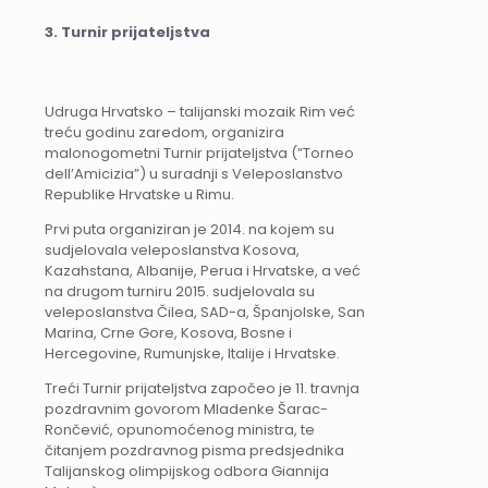
3. Turnir prijateljstva
Udruga Hrvatsko – talijanski mozaik Rim već
treću godinu zaredom, organizira
malonogometni Turnir prijateljstva (”Torneo
dell’Amicizia”) u suradnji s Veleposlanstvo
Republike Hrvatske u Rimu.
Prvi puta organiziran je 2014. na kojem su
sudjelovala veleposlanstva Kosova,
Kazahstana, Albanije, Perua i Hrvatske, a već
na drugom turniru 2015. sudjelovala su
veleposlanstva Čilea, SAD-a, Španjolske, San
Marina, Crne Gore, Kosova, Bosne i
Hercegovine, Rumunjske, Italije i Hrvatske.
Treći Turnir prijateljstva započeo je 11. travnja
pozdravnim govorom Mladenke Šarac-
Rončević, opunomoćenog ministra, te
čitanjem pozdravnog pisma predsjednika
Talijanskog olimpijskog odbora Giannija