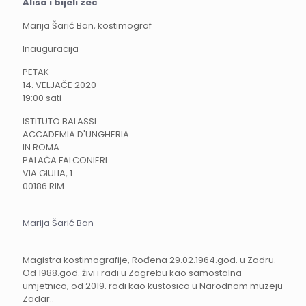
Alisa i bijeli zec
Marija Šarić Ban, kostimograf
Inauguracija
PETAK
14. VELJAČE 2020
19:00 sati
ISTITUTO BALASSI
ACCADEMIA D'UNGHERIA
IN ROMA
PALAČA FALCONIERI
VIA GIULIA, 1
00186 RIM
Marija Šarić Ban
Magistra kostimografije, Rođena 29.02.1964.god. u Zadru.
Od 1988.god. živi i radi u Zagrebu kao samostalna
umjetnica, od 2019. radi kao kustosica u Narodnom muzeju
Zadar..