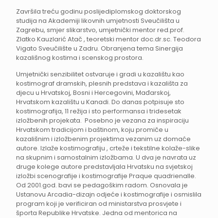
Završila treću godinu poslijediplomskog doktorskog
studija na Akademiji likovnih umjetnosti Sveučilišta u
Zagrebu, smjer slikarstvo, umjetnički mentor red.prof.
Zlatko Kauzlarić Atač , teoretski mentor doc.dr.sc. Teodora
Vigato Sveučilište u Zadru. Obranjena tema Sinergija
kazališnog kostima i scenskog prostora.
Umjetnički senzibilitet ostvaruje i gradi u kazalištu kao
kostimograf dramskih, plesnih predstava i kazališta za
djecu u Hrvatskoj, Bosni i Hercegovini, Mađarskoj,
Hrvatskom kazalištu u Kanadi. Do danas potpisuje sto
kostimografija, 11 režija i sto performansa i tridesetak
izložbenih projekata. Posebno je vezana za inspiraciju
Hrvatskom tradicijom i baštinom, koju promiče u
kazališnim i izložbenim projektima vezanim uz domaće
autore. Izlaže kostimografiju , crteže i tekstilne kolaže-slike
na skupnim i samostalnim izložbama. U dva je navrata uz
druge kolege autore predstavljala Hrvatsku na svjetskoj
izložbi scenografije i kostimografije Praque quadrienalle.
Od 2001.god. bavi se pedagoškim radom. Osnovala je
Ustanovu Arcadia-dizajn odjeće i kostimografije i osmislila
program koji je verificiran od ministarstva prosvjete i
športa Republike Hrvatske. Jedna od mentorica na