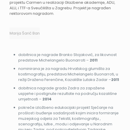
projektu Carmen u realizaciji Glazbene akademije, ADU,
ALU, i TTF-a Sveučilišta u Zagrebu. Projekt je nagrađen
rektorovom nagradom.
Marija Šarić Ban
dobitnica je nagrade Branko Stojaković, za likovnost
predstave Michelangelo Buonarroti –
2011
nominirana je za nagradu Hrvatskog glumišta za
kostimografiju, predstava Michelangelo Buonarroti, u
režiji Dražena Ferenčine, Kazalište Lutaka Zadar –
2011
dobitnica nagrade grada Zadra za zapažene
uspjehe i postignute rezultate na području kazališne
umjetnosti –
2014
pokreče izložbeno edukacijski projekt Sjećanje na
prošlost i buđenje sadašnjosti kojim inicira formiranje
muzejskog odjela za Tekstil, kostimografiju ,
scenografiju, lutke , modu i odijevanje u Narodnim
muzeju Zadar, pod pokroviteljstvom Zadarske