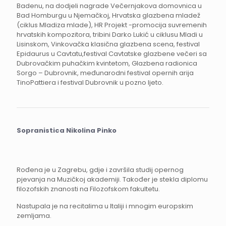
Badenu, na dodjeli nagrade Večernjakova domovnica u
Bad Homburgu u Njemačkoj, Hrvatska glazbena mladež
(ciklus Mladiza mlade), HR Projekt -promocija suvremenih
hrvatskih kompozitora, tribini Darko Lukić u ciklusu Mladi u
Lisinskom, Vinkovačka klasična glazbena scena, festival
Epidaurus u Cavtatu,festival Cavtatske glazbene večeri sa
Dubrovačkim puhačkim kvintetom, Glazbena radionica
Sorgo – Dubrovnik, međunarodni festival opernih arija
TinoPattiera i festival Dubrovnik u pozno ljeto.
Sopranistica Nikolina Pinko
Rođena je u Zagrebu, gdje i završila studij opernog
pjevanja na Muzičkoj akademiji. Također je stekla diplomu
filozofskih znanosti na Filozofskom fakultetu.
Nastupala je na recitalima u Italiji i mnogim europskim
zemljama.