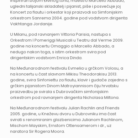
Inspiriran bojom Đivinog tona, maestro Marcello Abbado,
ugledni talijanski skladatelj i pijanist, piše i posvećuje joj
Koncert za flautu i orkestar koji praizvodi sa Simfonijskim
orkestrom Sanrema 2004. godine pod vodstvom dirigenta
Vakhtanga Jordanije.
U Milanu, pod ravnanjem Vittoria Parisia, nastupa s
Orkestrom I Pomeriggi Musicali u Teatru dal Verme 2009.
godine na koncertu Omaggio a Marcello Abbado, a
nedugo nakon toga, s istim orkestrom svira pod
dirigentskim vodstvom Enrica Dinda.
Na Međunarodnom festivalu Evmelia u grčkom Volosu, a
na koncertu u čast slavnom Mikisu Theodorakisu 2013.
godine, svira Sinfoniettu za flautu, klavir i gudače zajedno s
grčkim pijanistom Dinom Matroyiannisom čiju hrvatsku
praizvedbu je svirala s Dubrovačkim simfonijskim
orkestrom pod ravnanjem dirigenta Nicholasa Miltona.
Na Međunarodnom festivalu Julian Rachlin and Friends
2005. godine, u Kneževu dvoru u Dubrovniku ima čast
svirati s renomiranim glazbenicima Julianom Rachlinom,
Mischom Mayskim, Ernstom Ottensamerom i dr., uz
naratora Sir Rogera Moora.