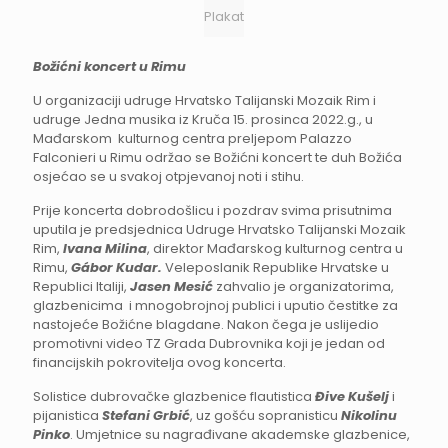
Plakat
Božićni koncert u Rimu
U organizaciji udruge Hrvatsko Talijanski Mozaik Rim i
udruge Jedna musika iz Kruča 15. prosinca 2022.g., u
Mađarskom kulturnog centra preljepom Palazzo
Falconieri u Rimu održao se Božićni koncert te duh Božića
osjećao se u svakoj otpjevanoj noti i stihu.
Prije koncerta dobrodošlicu i pozdrav svima prisutnima
uputila je predsjednica Udruge Hrvatsko Talijanski Mozaik
Rim,
Ivana Milina
, direktor Mađarskog kulturnog centra u
Rimu,
Gábor Kudar.
Veleposlanik Republike Hrvatske u
Republici Italiji,
Jasen Mesić
zahvalio je organizatorima,
glazbenicima i mnogobrojnoj publici i uputio čestitke za
nastojeće Božićne blagdane. Nakon čega je uslijedio
promotivni video TZ Grada Dubrovnika koji je jedan od
financijskih pokrovitelja ovog koncerta.
Solistice dubrovačke glazbenice flautistica
Đive Kušelj
i
pijanistica
Stefani Grbić
, uz gošću sopranisticu
Nikolinu
Pinko
. Umjetnice su nagrađivane akademske glazbenice,