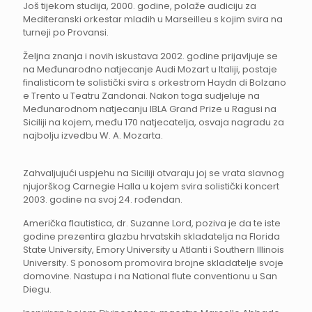
Još tijekom studija, 2000. godine, polaže audiciju za
Mediteranski orkestar mladih u Marseilleu s kojim svira na
turneji po Provansi.
Željna znanja i novih iskustava 2002. godine prijavljuje se
na Međunarodno natjecanje Audi Mozart u Italiji, postaje
finalisticom te solistički svira s orkestrom Haydn di Bolzano
e Trento u Teatru Zandonai. Nakon toga sudjeluje na
Međunarodnom natjecanju IBLA Grand Prize u Ragusi na
Siciliji na kojem, među 170 natjecatelja, osvaja nagradu za
najbolju izvedbu W. A. Mozarta.
Zahvaljujući uspjehu na Siciliji otvaraju joj se vrata slavnog
njujorškog Carnegie Halla u kojem svira solistički koncert
2003. godine na svoj 24. rođendan.
Američka flautistica, dr. Suzanne Lord, poziva je da te iste
godine prezentira glazbu hrvatskih skladatelja na Florida
State University, Emory University u Atlanti i Southern Illinois
University. S ponosom promovira brojne skladatelje svoje
domovine. Nastupa i na National flute conventionu u San
Diegu.