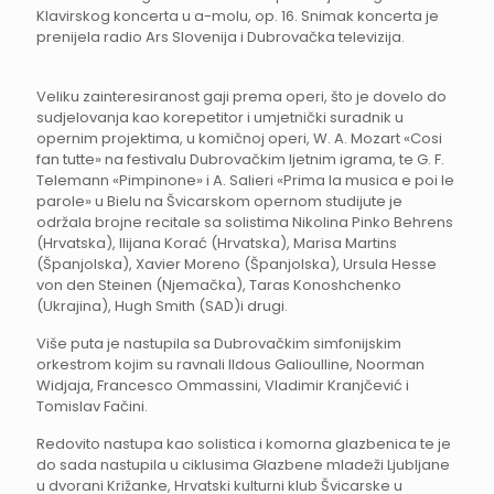
Klavirskog koncerta u a-molu, op. 16. Snimak koncerta je
prenijela radio Ars Slovenija i Dubrovačka televizija.
Veliku zainteresiranost gaji prema operi, što je dovelo do
sudjelovanja kao korepetitor i umjetnički suradnik u
opernim projektima, u komičnoj operi, W. A. Mozart «Cosi
fan tutte» na festivalu Dubrovačkim ljetnim igrama, te G. F.
Telemann «Pimpinone» i A. Salieri «Prima la musica e poi le
parole» u Bielu na Švicarskom opernom studijute je
održala brojne recitale sa solistima Nikolina Pinko Behrens
(Hrvatska), Ilijana Korać (Hrvatska), Marisa Martins
(Španjolska), Xavier Moreno (Španjolska), Ursula Hesse
von den Steinen (Njemačka), Taras Konoshchenko
(Ukrajina), Hugh Smith (SAD)i drugi.
Više puta je nastupila sa Dubrovačkim simfonijskim
orkestrom kojim su ravnali Ildous Galioulline, Noorman
Widjaja, Francesco Ommassini, Vladimir Kranjčević i
Tomislav Fačini.
Redovito nastupa kao solistica i komorna glazbenica te je
do sada nastupila u ciklusima Glazbene mladeži Ljubljane
u dvorani Križanke, Hrvatski kulturni klub Švicarske u