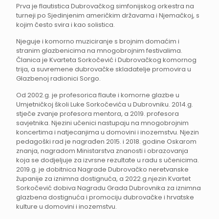
Prva je flautistica Dubrovačkog simfonijskog orkestra na
turneji po Sjedinjenim američkim državama i Njemačkoj, s
kojim često svira i kao solistica.
Njeguje i komorno muziciranje s brojnim domaćim i
stranim glazbenicima na mnogobrojnim festivalima.
Članica je Kvarteta Sorkočević i Dubrovačkog komornog
trija, a suvremene dubrovačke skladatelje promovira u
Glazbenoj radionici Sorgo.
Od 2002.g. je profesorica flaute i komorne glazbe u
Umjetničkoj školi Luke Sorkočevića u Dubrovniku. 2014.g.
stječe zvanje profesora mentora, a 2019. profesora
savjetnika. Njezini učenici nastupaju na mnogobrojnim
koncertima i natjecanjima u domovini i inozemstvu. Njezin
pedagoški rad je nagrađen 2015. i 2018. godine Oskarom
znanja, nagradom Ministarstva znanosti i obrazovanja
koja se dodjeljuje za izvrsne rezultate u radu s učenicima.
2019.g. je dobitnica Nagrade Dubrovačko neretvanske
županije za iznimna dostignuća, a 2022.g.njezin Kvartet
Sorkočević dobiva Nagradu Grada Dubrovnika za iznimna
glazbena dostignuća i promociju dubrovačke i hrvatske
kulture u domovini i inozemstvu.