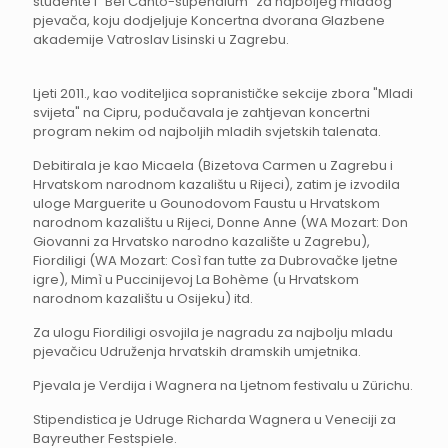
studente i "Bel Canto-stipendium" za najboljeg mladog
pjevača, koju dodjeljuje Koncertna dvorana Glazbene
akademije Vatroslav Lisinski u Zagrebu.
Ljeti 2011., kao voditeljica sopranističke sekcije zbora "Mladi
svijeta" na Cipru, podučavala je zahtjevan koncertni
program nekim od najboljih mladih svjetskih talenata.
Debitirala je kao Micaela (Bizetova Carmen u Zagrebu i
Hrvatskom narodnom kazalištu u Rijeci), zatim je izvodila
uloge Marguerite u Gounodovom Faustu u Hrvatskom
narodnom kazalištu u Rijeci, Donne Anne (WA Mozart: Don
Giovanni za Hrvatsko narodno kazalište u Zagrebu),
Fiordiligi (WA Mozart: Così fan tutte za Dubrovačke ljetne
igre), Mimì u Puccinijevoj La Bohème (u Hrvatskom
narodnom kazalištu u Osijeku) itd.
Za ulogu Fiordiligi osvojila je nagradu za najbolju mladu
pjevačicu Udruženja hrvatskih dramskih umjetnika.
Pjevala je Verdija i Wagnera na Ljetnom festivalu u Zürichu.
Stipendistica je Udruge Richarda Wagnera u Veneciji za
Bayreuther Festspiele.