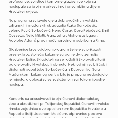
profesorice, solistice i komorne glazbenice koje su
nastupale sa brojnim orkestrima i ansamblima diljem
Hrvatske i svijeta.
Na programu su izvele djela dubrovačkih , hrvatskih,
talijanskih i mađarskih skladatelja (Luka Sorkočević,
Jelena Pucić Sorkočević, Nena Ćorak, Dora Pejačević, Emil
Cossetto, Nelio Milotti, Franz Lehar, Alphonsus Liguori,
Adolphe Adam) pred međunarodnom publikom u Rimu.
Glazbenice kroz odabran program željele su prikazati
presjek kroz stoljeća kulturne suradnje dviju zemalja
Hrvatske i Italije. Skladatelji su se rađali ili školovali u Italiji
pa djelovali u Hrvatskoj, ili obrnuto. Neki od njih su bili čak i
diplomati poput Luke Sorkočevića iz Dubrovnika. Sala
Mađarskom kulturnog centra bila je prepuna nedostajalo
je mjesta, a aplauzi su se zasluženo nizali tokom i poslije
nastupa.
Koncertu su prisustvovali brojni članovi diplomatskog
zbora akreditirani pri Talijanskoj Republici, članovi hrvatske
rimske zajednice s veleposlanikom Republike Hrvatske u
Republici Italiji, Jasenom Mesićom, otpravnica poslova