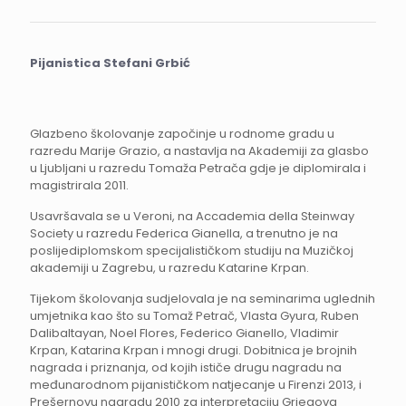
Pijanistica Stefani Grbić
Glazbeno školovanje započinje u rodnome gradu u
razredu Marije Grazio, a nastavlja na Akademiji za glasbo
u Ljubljani u razredu Tomaža Petrača gdje je diplomirala i
magistrirala 2011.
Usavršavala se u Veroni, na Accademia della Steinway
Society u razredu Federica Gianella, a trenutno je na
poslijediplomskom specijalističkom studiju na Muzičkoj
akademiji u Zagrebu, u razredu Katarine Krpan.
Tijekom školovanja sudjelovala je na seminarima uglednih
umjetnika kao što su Tomaž Petrač, Vlasta Gyura, Ruben
Dalibaltayan, Noel Flores, Federico Gianello, Vladimir
Krpan, Katarina Krpan i mnogi drugi. Dobitnica je brojnih
nagrada i priznanja, od kojih ističe drugu nagradu na
međunarodnom pijanističkom natjecanje u Firenzi 2013, i
Prešernovu nagradu 2010 za interpretaciju Griegova