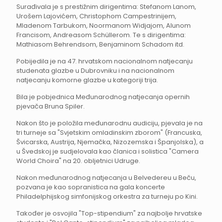
Surađivala je s prestižnim dirigentima: Stefanom Lanom,
Urošem Lajovićem, Christophom Campestrinijem,
Mladenom Tarbukom, Noormanom Widjajom, Alunom
Francisom, Andreasom Schüllerom. Te s dirigentima:
Mathiasom Behrendsom, Benjaminom Schadom itd.
Pobijedila je na 47. hrvatskom nacionalnom natjecanju
studenata glazbe u Dubrovniku i na nacionalnom
natjecanju komorne glazbe u kategoriji trija.
Bila je pobjednica Međunarodnog natjecanja opernih
pjevača Bruna Spiler.
Nakon što je položila međunarodnu audiciju, pjevala je na
tri turneje sa "Svjetskim omladinskim zborom" (Francuska,
Švicarska, Austrija, Njemačka, Nizozemska i Španjolska), a
u Švedskoj je sudjelovala kao članica i solistica "Camera
World Choira" na 20. obljetnici Udruge.
Nakon međunarodnog natjecanja u Belvedereu u Beču,
pozvana je kao sopranistica na gala koncerte
Philadelphijskog simfonijskog orkestra za turneju po Kini.
Također je osvojila "Top-stipendium" za najbolje hrvatske