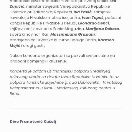
Veleposlanstva Republike Hrvatske pri Svetoj Stolici
Tea
Zupičić
, ministar savjetnik Veleposlanstva Republike
Hrvatske pri Talijanskoj Republici,
Iva Pavić
, zamjenik
ravnatelja Hrvatske matice iseljenika,
Ivan Tepeš
, počasni
konzul Republike Hrvatske u Perugi,
Leonardo Cenci
,
književnica i novinarka Fenix-Magazina,
Marijana Dokoza
,
sportski novinar Rai,
Massimiliano Graziani
,
predsjednica Hrvatske kulturne udruge Berlin,
Karmen
Mejić
i drugi gosti.,
Nakon koncerta organizatori su pozvali sve prisutne na
prigodni domjenak i druženje.
Koncerta je održan uz financijsku potporu Središnjeg
državnog ureda za Hrvate izvan Republike Hrvatske te uz
potporu Turističke zajednice grada Dubrovnika, Hrvatskog
Veleposlanstva u Rimu i Mađarskog kulturnog centra u
Rimu.
Đive Franetović Kušelj