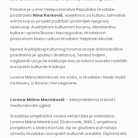
Prisutne je u ime Veleposlanstva Republike Hrvatske
pozdravila
Nina Karković
, savjetnica za kulturu zahvalivši
svima koji su projekt podržali i pridonijeli njegovoj
realizaciji: Austrijskom kulturnom forumu, Ministarstvu
kulture i sporta Bosne i Hercegovine, Hrvatskom
poslovnom klubu i udruzi Hrvatsko-talijanski Mozaik.
Ispred Austrijskog kulturnog foruma izraze dobrodošlice
prisutnima je uputila i direktorica, Teresa Indjein ,
naglasivši ulogu te institucije kao prostora susreta različitih
europskih kulturnih tradicija.
Lorena Milina Marinković na violini, iz Hrvatske i Nadir Hošić
na klaviru, iz Bosne i Hercegovine.
Lorena Milina Marinković
– interpretativna zrelost i
međunarodni ugled
Središnja umjetnička osoba večeri bila je violinistica
Lorena Milina Marinković (Dubrovnik, 1990.), umjetnica
porijeklom s otoka Korčule, čiji se glazbeni put razvija
između Hrvatske i europskih kulturnih središta. Diplomirala