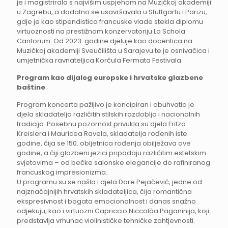
je i magistrirala s najvišim uspjehom na Muzičkoj akademiji
u Zagrebu, a dodatno se usavršavala u Stuttgartu i Parizu,
gdje je kao stipendistica francuske vlade stekla diplomu
virtuoznosti na prestižnom konzervatoriju La Schola
Cantorum. Od 2023. godine djeluje kao docentica na
Muzičkoj akademiji Sveučilišta u Sarajevu te je osnivačica i
umjetnička ravnateljica Korčula Fermata Festivala.
Program kao dijalog europske i hrvatske glazbene
baštine
Program koncerta pažljivo je koncipiran i obuhvatio je
djela skladatelja različitih stilskih razdoblja i nacionalnih
tradicija. Posebnu pozornost privukla su djela Fritza
Kreislera i Mauricea Ravela, skladatelja rođenih iste
godine, čija se 150. obljetnica rođenja obilježava ove
godine, a čiji glazbeni jezici pripadaju različitim estetskim
svjetovima – od bečke salonske elegancije do rafiniranog
francuskog impresionizma.
U programu su se našla i djela Dore Pejačević, jedne od
najznačajnijih hrvatskih skladateljica, čija romantična
ekspresivnost i bogata emocionalnost i danas snažno
odjekuju, kao i virtuozni Capriccio Niccolòa Paganinija, koji
predstavlja vrhunac violinističke tehničke zahtjevnosti.