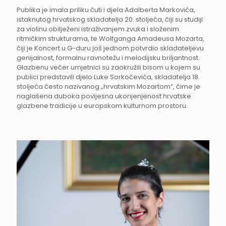
Publika je imala priliku čuti i djela Adalberta Markovića,
istaknutog hrvatskog skladatelja 20. stoljeća, čiji su studiji
za violinu obilježeni istraživanjem zvuka i složenim
ritmičkim strukturama, te Wolfganga Amadeusa Mozarta,
čiji je Koncert u G-duru još jednom potvrdio skladateljevu
genijalnost, formalnu ravnotežu i melodijsku briljantnost.
Glazbenu večer umjetnici su zaokružili bisom u kojem su
publici predstavili djelo Luke Sorkočevića, skladatelja 18.
stoljeća često nazivanog „hrvatskim Mozartom“, čime je
naglašena duboka povijesna ukorijenjenost hrvatske
glazbene tradicije u europskom kulturnom prostoru.