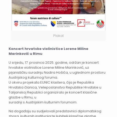
Plakat
Koncert hrvatske violinistice Lorene Miline
Marinković u Rimu
U srijedu, 17. prosinca 2025. godine, održan je koncert
hrvatske violinistice Lorene Miline Marinković, uz
pijanističku suradnju Nadira Hošića, u uglednom prostoru
Austrijskog kulturnog foruma.
U okviru projekata EUNIC klastera, čija je Republika
Hrvatska članica, Veleposlanstvo Republike Hrvatske u
Talijanskoj Republici organiziralo je koncert klasične
glazbe u Rimu, u
suradnji s Austrijskim kulturnim forumom.
Na događaju su sudjelovali predstavnici diplomatskog
zbora, kulturnih institucija te ljubitelji klasične glazbe.