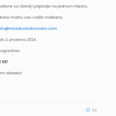
lone za obitelj i prijatelje na jednom mjestu.
aknite maštu vas i vaših mališana.
nfo@mosaicoitalocroato.com
 2. prosinca 2024.
e ograničen.
 SE!
em dolasku!
89