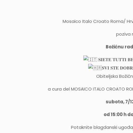
Mosaico Italo Croato Roma/ Hrva
poziva 
Božićnu ra
𝐒𝐈𝐄𝐓𝐄 𝐓𝐔𝐓𝐓𝐈 𝐁
𝐒𝐕𝐈 𝐒𝐓𝐄 𝐃𝐎𝐁𝐑
Obiteljska Božić
a cura del MOSAICO ITALO CROATO ROMA
subota, 7/
od 15:00 h do
Potaknite blagdanski ugođaj 