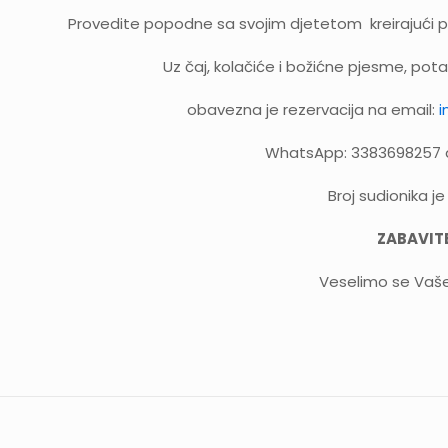
Provedite popodne sa svojim djetetom kreirajući pok
Uz čaj, kolačiće i božićne pjesme, pot
obavezna je rezervacija na email:
i
WhatsApp: 3383698257 do
Broj sudionika j
ZABAVITE
Veselimo se Vaš