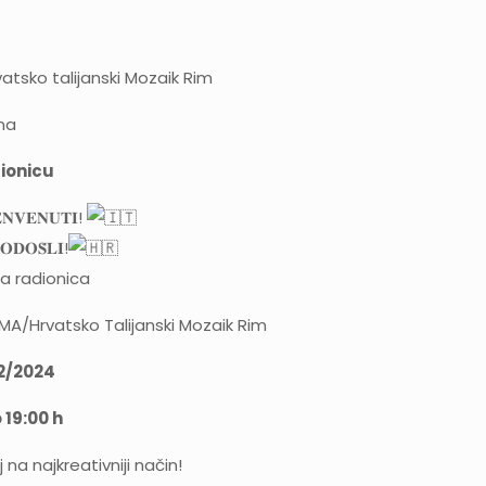
tsko talijanski Mozaik Rim
na
dionicu
𝐄𝐍𝐕𝐄𝐍𝐔𝐓𝐈!
𝐎𝐃𝐎𝐒̌𝐋𝐈!
na radionica
/Hrvatsko Talijanski Mozaik Rim
12/2024
 19:00 h
na najkreativniji način!