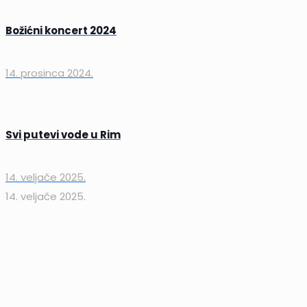
Božićni koncert 2024
14. prosinca 2024.
Svi putevi vode u Rim
14. veljače 2025.
14. veljače 2025.