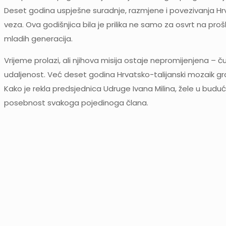
Deset godina uspješne suradnje, razmjene i povezivanja Hrvats
veza. Ova godišnjica bila je prilika ne samo za osvrt na pro
mladih generacija.
Vrijeme prolazi, ali njihova misija ostaje nepromijenjena – ču
udaljenost. Već deset godina Hrvatsko-talijanski mozaik gra
Kako je rekla predsjednica Udruge Ivana Milina, žele u bud
posebnost svakoga pojedinoga člana.