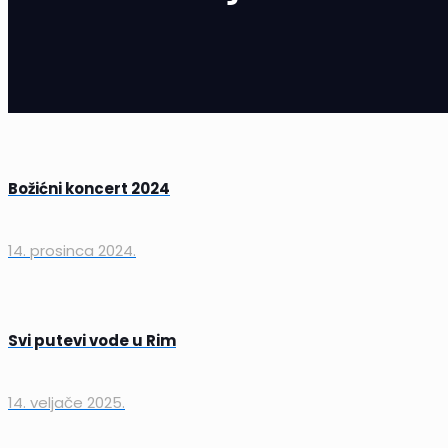
Božićni koncert 2024
14. prosinca 2024.
Svi putevi vode u Rim
14. veljače 2025.