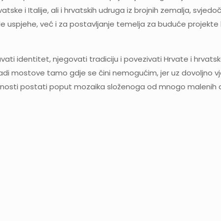
ke i Italije, ali i hrvatskih udruga iz brojnih zemalja, svjed
šle uspjehe, već i za postavljanje temelja za buduće projekte
vati identitet, njegovati tradiciju i povezivati ​​Hrvate i hrva
di mostove tamo gdje se čini nemogućim, jer uz dovoljno vjer
ućnosti postati poput mozaika složenoga od mnogo malenih dij