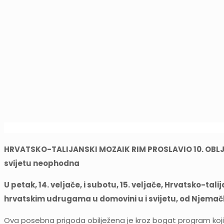
HRVATSKO-TALIJANSKI MOZAIK RIM PROSLAVIO 10. OBLJET
svijetu neophodna
U petak, 14. veljače, i subotu, 15. veljače, Hrvatsko-tal
hrvatskim udrugama u domovini u i svijetu, od Njemačk
Ova posebna prigoda obilježena je kroz bogat program koji je