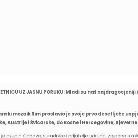
NICU UZ JASNU PORUKU: Mladi su naš najdragocjeniji re
ijanski mozaik Rim proslavio je svoje prvo desetljeće uspj
e, Austrije i Švicarske, do Bosne i Hercegovine, Sjever
 okupio članove, suradnike i prijatelje udruge, zajedno s mlad