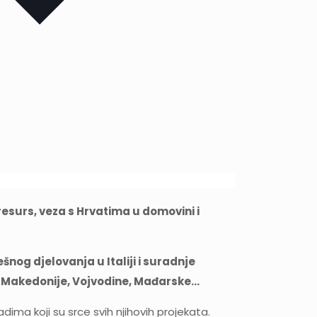
surs, veza s Hrvatima u domovini i
ešnog djelovanja u Italiji i suradnje
ne Makedonije, Vojvodine, Mađarske…
ima koji su srce svih njihovih projekata.