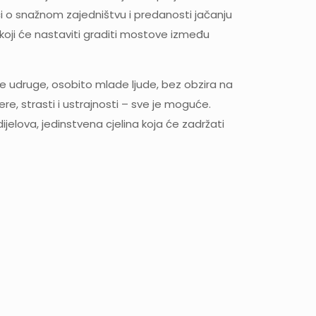
oči o snažnom zajedništvu i predanosti jačanju
 koji će nastaviti graditi mostove između
tske udruge, osobito mlade ljude, bez obzira na
e, strasti i ustrajnosti – sve je moguće.
elova, jedinstvena cjelina koja će zadržati