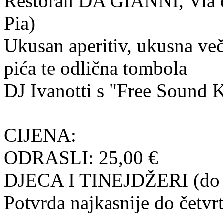
Restoran DA GIANNI, Via d
Pia)
Ukusan aperitiv, ukusna veče
pića te odlična tombola
DJ Ivanotti s "Free Sound 
CIJENA:
ODRASLI: 25,00 €
DJECA I TINEJDŽERI (do 1
Potvrda najkasnije do četvr