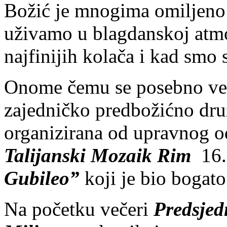
Božić je mnogima omiljeno
uživamo u blagdanskoj atmo
najfinijih kolača i kad smo 
Onome čemu se posebno ves
zajedničko predbožićno dru
organizirana od upravnog 
Talijanski Mozaik Rim
16.
Gubileo”
koji je bio bogato
Na početku večeri
Predsjed