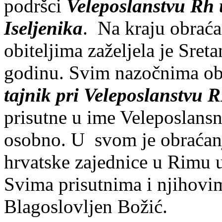
podršci
Veleposlanstvu Rh 
Iseljenika
. Na kraju obraća
obiteljima zaželjela je Sret
godinu. Svim nazočnima ob
tajnik pri Veleposlanstvu
prisutne u ime Veleposlansn
osobno. U svom je obraćanj
hrvatske zajednice u Rimu u 
Svima prisutnima i njihovim
Blagoslovljen Božić.