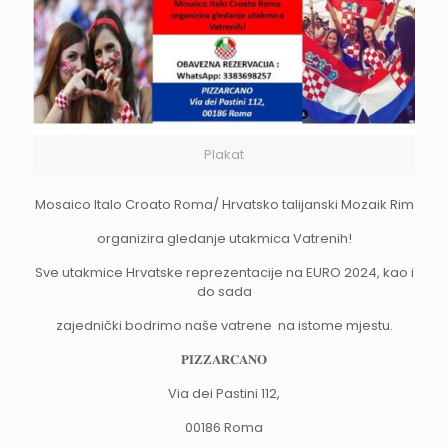
Plakat
Mosaico Italo Croato Roma/ Hrvatsko talijanski Mozaik Rim
organizira gledanje utakmica Vatrenih!
Sve utakmice Hrvatske reprezentacije na EURO 2024, kao i
do sada
zajednički bodrimo naše vatrene na istome mjestu.
𝐏𝐈𝐙𝐙𝐀𝐑𝐂𝐀𝐍𝐎
Via dei Pastini 112,
00186 Roma