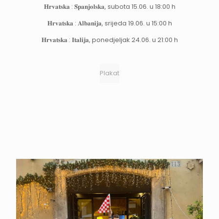
𝐇𝐫𝐯𝐚𝐭𝐬𝐤𝐚 : 𝐒̌𝐩𝐚𝐧𝐣𝐨𝐥𝐬𝐤𝐚, subota 15.06. u 18:00 h
𝐇𝐫𝐯𝐚𝐭𝐬𝐤𝐚 : 𝐀𝐥𝐛𝐚𝐧𝐢𝐣𝐚, srijeda 19.06. u 15:00 h
𝐇𝐫𝐯𝐚𝐭𝐬𝐤𝐚 : 𝐈𝐭𝐚𝐥𝐢𝐣𝐚, ponedjeljak 24.06. u 21:00 h
Plakat