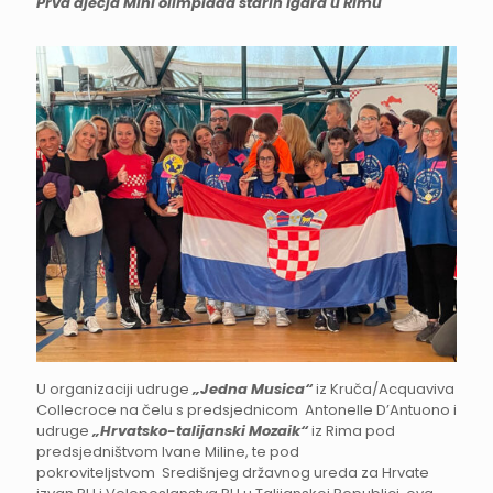
Prva dječja Mini olimpiada starih igara u Rimu
U organizaciji udruge
„Jedna Musica“
iz Kruča/Acquaviva
Collecroce na čelu s predsjednicom Antonelle D’Antuono i
udruge
„Hrvatsko-talijanski Mozaik“
iz Rima pod
predsjedništvom Ivane Miline, te pod
pokroviteljstvom Središnjeg državnog ureda za Hrvate