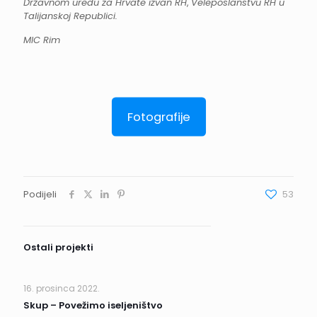
Državnom uredu za Hrvate izvan RH
,
Veleposlanstvu RH u
Talijanskoj Republici.
MIC Rim
Fotografije
Podijeli
53
Ostali projekti
16. prosinca 2022.
Skup – Povežimo iseljeništvo