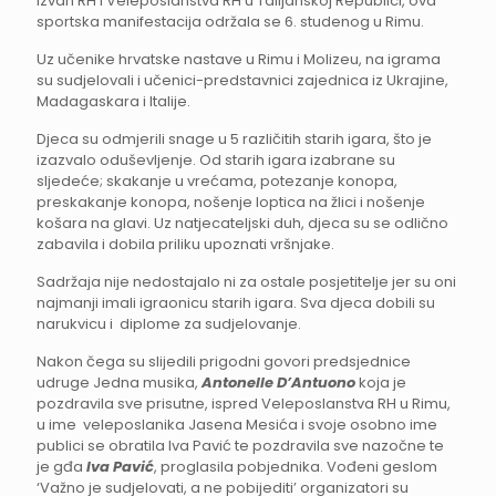
izvan RH i Veleposlanstva RH u Talijanskoj Republici, ova
sportska manifestacija održala se 6. studenog u Rimu.
Uz učenike hrvatske nastave u Rimu i Molizeu, na igrama
su sudjelovali i učenici-predstavnici zajednica iz Ukrajine,
Madagaskara i Italije.
Djeca su odmjerili snage u 5 različitih starih igara, što je
izazvalo oduševljenje. Od starih igara izabrane su
sljedeće; skakanje u vrećama, potezanje konopa,
preskakanje konopa, nošenje loptica na žlici i nošenje
košara na glavi. Uz natjecateljski duh, djeca su se odlično
zabavila i dobila priliku upoznati vršnjake.
Sadržaja nije nedostajalo ni za ostale posjetitelje jer su oni
najmanji imali igraonicu starih igara. Sva djeca dobili su
narukvicu i diplome za sudjelovanje.
Nakon čega su slijedili prigodni govori predsjednice
udruge Jedna musika,
Antonelle D’Antuono
koja je
pozdravila sve prisutne, ispred Veleposlanstva RH u Rimu,
u ime veleposlanika Jasena Mesića i svoje osobno ime
publici se obratila Iva Pavić te pozdravila sve nazočne te
je gđa
Iva Pavić
, proglasila pobjednika. Vođeni geslom
‘Važno je sudjelovati, a ne pobijediti’ organizatori su