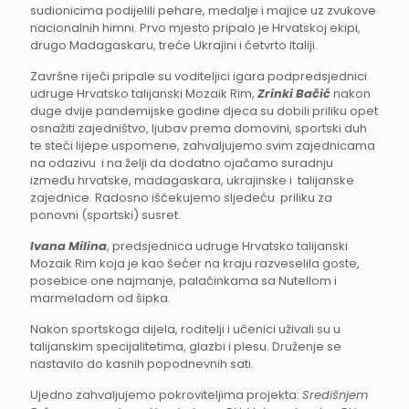
sudionicima podijelili pehare, medalje i majice uz zvukove
nacionalnih himni. Prvo mjesto pripalo je Hrvatskoj ekipi,
drugo Madagaskaru, treće Ukrajini i četvrto Italiji.
Završne riječi pripale su voditeljici igara podpredsjednici
udruge Hrvatsko talijanski Mozaik Rim,
Zrinki Bačić
nakon
duge dvije pandemijske godine djeca su dobili priliku opet
osnažiti zajedništvo, ljubav prema domovini, sportski duh
te steći lijepe uspomene, zahvaljujemo svim zajednicama
na odazivu i na želji da dodatno ojačamo suradnju
između hrvatske, madagaskara, ukrajinske i talijanske
zajednice. Radosno iščekujemo sljedeću priliku za
ponovni (sportski) susret.
Ivana Milina
, predsjednica udruge Hrvatsko talijanski
Mozaik Rim koja je kao šećer na kraju razveselila goste,
posebice one najmanje, palačinkama sa Nutellom i
marmeladom od šipka.
Nakon sportskoga dijela, roditelji i učenici uživali su u
talijanskim specijalitetima, glazbi i plesu. Druženje se
nastavilo do kasnih popodnevnih sati.
Ujedno zahvaljujemo pokroviteljima projekta:
Središnjem