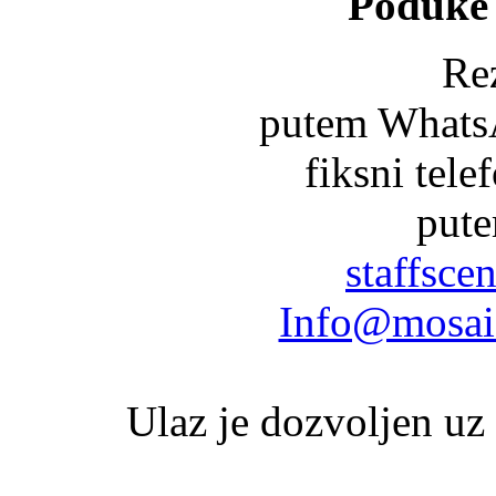
Poduke 
Re
putem Whats
fiksni tel
pute
staffsc
Info@mosaic
Ulaz je dozvoljen uz