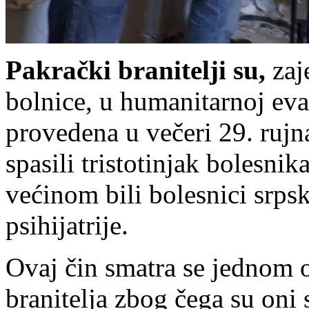
Pakrački branitelji su,
zaj
bolnice, u humanitarnoj evak
provedena u večeri 29. rujn
spasili tristotinjak bolesni
većinom bili bolesnici srpsk
psihijatrije.
Ovaj čin smatra se jednom o
branitelja zbog čega su oni s