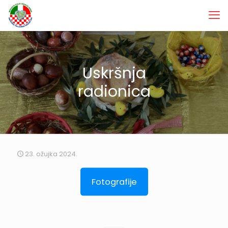
Uskršnja
radionica
23. ožujka 2024.
Fotografije