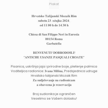
Plakat
𝐇𝐫𝐯𝐚𝐭𝐬𝐤𝐨 𝐓𝐚𝐥𝐢𝐣𝐚𝐧𝐬𝐤𝐢 𝐌𝐨𝐳𝐚𝐢𝐤 𝐑𝐢𝐦
𝐬𝐮𝐛𝐨𝐭𝐮 𝟐𝟑. 𝐨𝐳̌𝐮𝐣𝐤𝐚 𝟐𝟎𝟐𝟒.
𝐨𝐝 𝟏𝟏:𝟎𝟎 𝐡 𝐝𝐨 𝟏𝟒:𝟑𝟎 𝐡
𝐂𝐡𝐢𝐞𝐬𝐚 𝐝𝐢 𝐒𝐚𝐧 𝐅𝐢𝐥𝐢𝐩𝐩𝐨 𝐍𝐞𝐫𝐢 𝐢𝐧 𝐄𝐮𝐫𝐨𝐬𝐢𝐚
𝟎𝟎𝟏𝟓𝟒 𝐑𝐨𝐦𝐚
𝐆𝐚𝐫𝐛𝐚𝐭𝐞𝐥𝐥𝐚
𝐁𝐄𝐍𝐕𝐄𝐍𝐔𝐓𝐈! 𝐃𝐎𝐁𝐑𝐎𝐃𝐎𝐒̌𝐋𝐈!
“𝐀𝐍𝐓𝐈𝐂𝐇𝐄 𝐔𝐒𝐀𝐍𝐙𝐄 𝐏𝐀𝐒𝐐𝐔𝐀𝐋𝐈 𝐂𝐑𝐎𝐀𝐓𝐄”
Pisanica, uskršnja jaja i prirodne boje, pletenje palmica
Voditeljica radionice: 𝐈𝐯𝐚𝐧𝐚 𝐌𝐢𝐥𝐢𝐧𝐚, Predsjednica udruge
Hrvatsko talijanski Mozaik Rim
𝐙𝐚 𝐬𝐮𝐝𝐣𝐞𝐥𝐨𝐯𝐚𝐧𝐣𝐞 𝐧𝐚 𝐫𝐚𝐝𝐢𝐨𝐧𝐢𝐜𝐚𝐦
𝐚 𝐨𝐛𝐚𝐯𝐞𝐳𝐧𝐚 𝐣𝐞 𝐫𝐞𝐳𝐞𝐫𝐯𝐚𝐜𝐢𝐣𝐚
Broj sudionika je ograničen
Veselimo se Vašem dolasku!