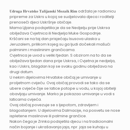
𝐔𝐝𝐫𝐮𝐠𝐚 𝐇𝐫𝐯𝐚𝐭𝐬𝐤𝐨 𝐓𝐚𝐥𝐢𝐣𝐚𝐧𝐬𝐤𝐢 𝐌𝐨𝐳𝐚𝐢𝐤 𝐑𝐢𝐦 održala je radionicu
pripreme za Uskrs u kojoj se sudjelovala djeca i roditelji
prenoseči djeci Uskršnje običaje.
Mama Ljljana podsjetilia je da se Nedjelju prije Uskrsa
obilježava Cvjetnica ili Nedjelja Muke Gospodnje.
Kršćani se na taj dan prisjećaju Isusova ulaska u
Jeruzalem, prilikom kojeg su ga ljudi dočekali mašući
palminim i maslininim grančicama.
Cvjetnica je uvod u veliki tjedan. S obzirom na to da se
obilježava tjedan dana prije Uskrsa, i Cvjetna je nedjelja,
kao i Uskrs, blagdan koji se svaku godinu obilježava na
drugi datum.
U nekim dijelovima Hrvatske običaj je umivanje u
proljetnom cvijeću. Ovaj običaj provodi se tako da se
ubere cvijeće čije se latice potope u vodu, u kojoj obitelji
obavljaju umivanje. Marko je pokazao umivanje u vodi s
laticama cvijeća.
Ovaj običaj povezuje se s ljepotom, zdravljem i
blagostanjem. U dijelovima Dalmacije, na posvetu se nose
ispletene maslinove ili palmine grančice.
Nakon čega je Zrinka podsjetila djecu i na tradicionalni
način bojanje i ukrašavanja jaja, npr. jaja se kuhaju u