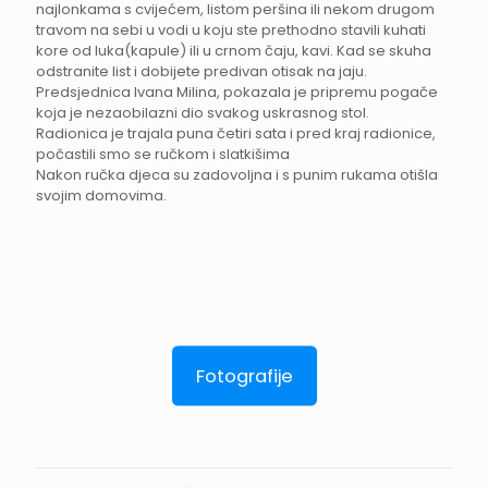
najlonkama s cvijećem, listom peršina ili nekom drugom
travom na sebi u vodi u koju ste prethodno stavili kuhati
kore od luka(kapule) ili u crnom čaju, kavi. Kad se skuha
odstranite list i dobijete predivan otisak na jaju.
Predsjednica Ivana Milina, pokazala je pripremu pogače
koja je nezaobilazni dio svakog uskrasnog stol.
Radionica je trajala puna četiri sata i pred kraj radionice,
počastili smo se ručkom i slatkišima
Nakon ručka djeca su zadovoljna i s punim rukama otišla
svojim domovima.
Fotografije