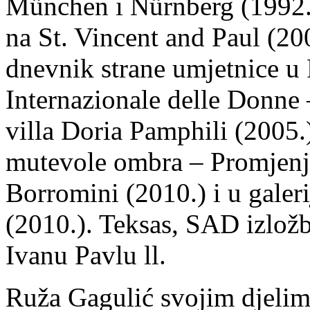
München i Nürnberg (1992.-
na St. Vincent and Paul (
dnevnik strane umjetnice u
Internazionale delle Donne 
villa Doria Pamphili (2005.
mutevole ombra – Promjenjiv
Borromini (2010.) i u galer
(2010.). Teksas, SAD izlož
Ivanu Pavlu ll.
Ruža Gagulić svojim djelima