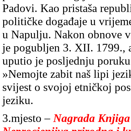
Padovi. Kao pristaša republ
političke događaje u vrije
u Napulju. Nakon obnove vl
je pogubljen 3. XII. 1799., 
uputio je posljednju poruk
»Nemojte zabit naš lipi jezi
svijest o svojoj etničkoj po
jeziku.
3.mjesto –
Nagrada Knjiga