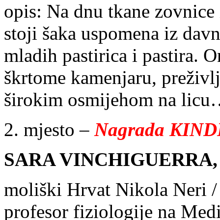
opis: Na dnu tkane zovnice
stoji šaka uspomena iz dav
mladih pastirica i pastira. 
škrtome kamenjaru, preživlj
širokim osmijehom na lic
2. mjesto –
Nagrada KINDLE
SARA VINCHIGUERRA, 16
moliški Hrvat Nikola Neri /
profesor fiziologije na Med