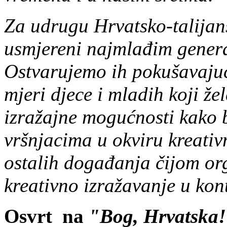
Za udrugu Hrvatsko-talijans
usmjereni najmlađim genera
Ostvarujemo ih pokušavajući
mjeri djece i mladih koji že
izražajne mogućnosti kako bi
vršnjacima u okviru kreativn
ostalih događanja čijom or
kreativno izražavanje u kon
Osvrt na
"
Bog, Hrvatska! 