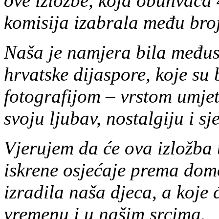
ove izložbe, koja obuhvaća 
komisija izabrala među bro
Naša je namjera bila međus
hrvatske dijaspore, koje su 
fotografijom – vrstom umjet
svoju ljubav, nostalgiju i s
Vjerujem da će ova izložba 
iskrene osjećaje prema domo
izradila naša djeca, a koje ć
vremenu i u našim srcima.