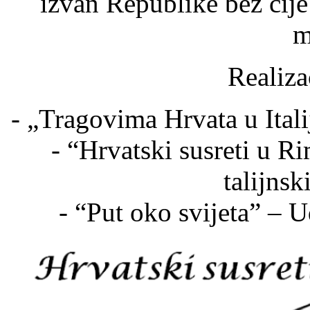
izvan Republike bez čije
m
Realiza
- „Tragovima Hrvata u Ital
- “Hrvatski susreti u 
talijns
- “Put oko svijeta” –