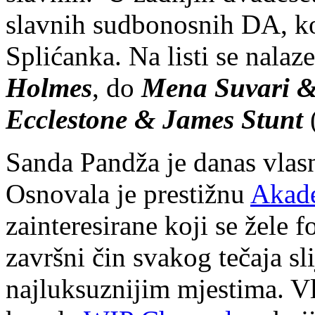
slavnih sudbonosnih DA, ko
Splićanka. Na listi se nala
Holmes
, do
Mena Suvari &
Ecclestone & James Stunt
(
Sanda Pandža je danas vlas
Osnovala je prestižnu
Akade
zainteresirane koji se žele 
završni čin svakog tečaja sl
najluksuznijim mjestima. Vl