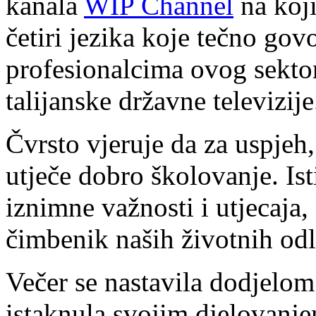
kanala
WIP Channel
na koji
četiri jezika koje tečno gov
profesionalcima ovog sektor
talijanske državne televizije
Čvrsto vjeruje da za uspjeh,
utječe dobro školovanje. Is
iznimne važnosti i utjecaja,
čimbenik naših životnih od
Večer se nastavila dodjelom
istaknula svojim djelovanj