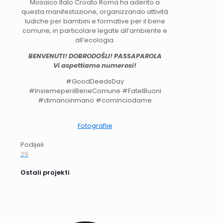
Mosaico Italo Croato Roma ha aderito a
questa manifestazione, organizzando attività
ludiche per bambini e formative per il bene
comune, in particolare legate all’ambiente e
all’ecologia.
BENVENUTI! DOBRODOŠLI! PASSAPAROLA
Vi aspettiamo numerosi!
#GoodDeedsDay
#InsiemeperilBeneComune #FateIBuoni
#dimanoinmano #cominciodame
Fotografije
Podijeli
29
Ostali projekti