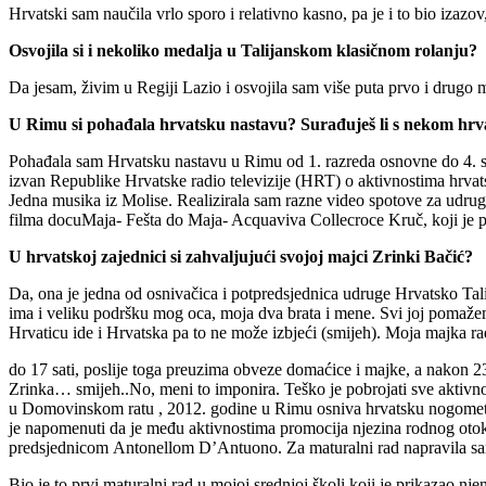
Hrvatski sam naučila vrlo sporo i relativno kasno, pa je i to bio izazov
Osvojila si i nekoliko medalja u Talijanskom klasičnom rolanju?
Da jesam, živim u Regiji Lazio i osvojila sam više puta prvo i drugo m
U Rimu si pohađala hrvatsku nastavu?
Surađuješ li s nekom h
Pohađala sam Hrvatsku nastavu u Rimu od 1. razreda osnovne do 4. sred
izvan Republike Hrvatske radio televizije (HRT) o aktivnostima hrv
Jedna musika iz Molise. Realizirala sam razne video spotove za udrug
filma docuMaja- Fešta do Maja- Acquaviva Collecroce Kruč, koji je p
U hrvatskoj zajednici si zahvaljujući svojoj majci Zrinki Bačić?
Da, ona je jedna od osnivačica i potpredsjednica udruge Hrvatsko Talij
ima i veliku podršku mog oca, moja dva brata i mene. Svi joj pomažem
Hrvaticu ide i Hrvatska pa to ne može izbjeći (smijeh). Moja majka 
do 17 sati, poslije toga preuzima obveze domaćice i majke, a nakon 23
Zrinka… smijeh..No, meni to imponira. Teško je pobrojati sve aktivnost
u Domovinskom ratu , 2012. godine u Rimu osniva hrvatsku nogometnu 
je napomenuti da je među aktivnostima promocija njezina rodnog ot
predsjednicom Antonellom D’Antuono. Za maturalni rad napravila sam 
Bio je to prvi maturalni rad u mojoj srednjoj školi koji je prikazao 