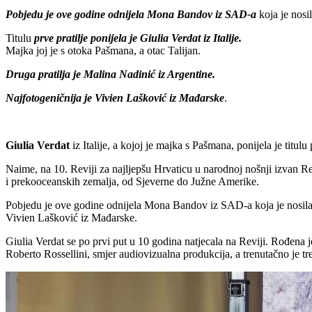
Pobjedu je ove godine odnijela Mona Bandov iz SAD-a
koja je nosi
Titulu
prve pratilje ponijela je Giulia Verdat iz Italije.
Majka joj je s otoka Pašmana, a otac Talijan.
Druga pratilja je Malina Nadinić iz Argentine.
Najfotogeničnija je Vivien Lašković iz Mađarske
.
Giulia
Verdat
iz Italije, a kojoj je majka s Pašmana, ponijela je titu
Naime, na 10. Reviji za najljepšu Hrvaticu u narodnoj nošnji izvan Rep
i prekooceanskih zemalja, od Sjeverne do Južne Amerike.
Pobjedu je ove godine odnijela Mona Bandov iz SAD-a koja je nosila liv
Vivien Lašković iz Mađarske.
Giulia Verdat se po prvi put u 10 godina natjecala na Reviji. Rođena 
Roberto Rossellini, smjer audiovizualna produkcija, a trenutačno je 