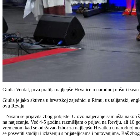
Giulia Verdat, prva pratilja najljepše Hrvatice u narodnoj nošnji izva
Giulia je jako aktivna u hrvatskoj zajednici u Rimu, uz talijanski, engle
ovu Reviju.
– Nisam se prijavila zbog pobjede. U ovo natjecanje sam ušla nakon šes
na natjecanje. Već 4-5 godina razmišljam o prijavi na Reviju, ali 10 
vremenom kad se održavao Izbor za najljepšu Hrvaticu u narodnoj nošnji
se posvetiti studiju i izlaženju s prijateljicama i putovanjima. Baš zb