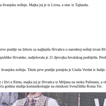
la livanjsku nošnju. Majka joj je iz Livna, a otac iz Tajlanda.
lu prve pratilje na Izboru za najljepšu Hrvaticu u narodnoj nošnji izvan R
ublike Hrvatske, sudjelovala je 21 djevojka hrvatskog podrijetla. Predst
anjsku nošnju. Titulu prve pratilje ponijela je Giulia Verdat iz Italije.
je i živi u Rimu, majka joj je Hrvatica iz Mrljana na otoku Pašmanu, a o
treća godina studija komunikologije na rimskom Sveučilištu Roma Tre.