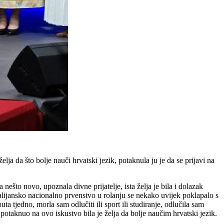
elja da što bolje nauči hrvatski jezik, potaknula ju je da se prijavi na
što novo, upoznala divne prijatelje, ista želja je bila i dolazak
Talijansko nacionalno prvenstvo u rolanju se nekako uvijek poklapalo s
 tjedno, morla sam odlučiti ili sport ili studiranje, odlučila sam
 potaknuo na ovo iskustvo bila je želja da bolje naučim hrvatski jezik.