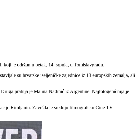
H, koji je održan u petak, 14. srpnja, u Tomislavgradu.
avljale su hrvatske iseljeničke zajednice iz 13 europskih zemalja, ali
 Druga pratilja je Malina Nadinić iz Argentine. Najfotogeničnija je
tac je Rimljanin. Završila je srednju filmografsku Cine TV