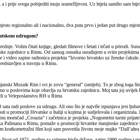
, a i prije svega pobijediti moju sramežljivost. Uz htjela samšto sam htje
jesto regionalno ali i nacionalno, dva puta prvo i jedan put drugo mjest
rvatskom udrugom?
nje. Volim čitati knjige, gledati filmove i šetati i trčati u prirodi. 
atske zajednice u Rimu. Od samog osnutka surađujem u svim projektima
e i video zapise radionica projekta “Izvorno hrvatsko uz ženske ćakule.
redstavljen u travnju u Rimu.
anski Mozaik Rim i svi je zovu “general” (smijeh). To je zbog toga što, 
o u poslovima koje obavlja za hrvatsku zajednicu. Moj tata joj uvijek k
radi u Veleposlanstvu RH u Rimu
 sata radi poslove za udrugu. Ali ono što je najviše ispunjava jest lju
i u promociji Hrvatske u Italiji u kojima je sudjelovala i organizirala
momčad „Croazia“ i začetnica je projekta „Nogometni turnir prijatelj
oka Pašmana u Rimu, pomaže u promociji hrvatske manjinske zajednice
kratkometražni film koji sam posvetila životu moje majke “Dall’altra 
njen život od 1971. godine za vrijeme bivše države, zatim 1990.godine i