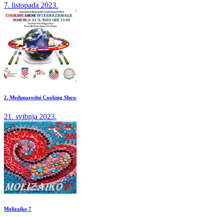
7. listopada 2023.
2. Međunarodni Cooking Show
21. svibnja 2023.
Molizaiko 7