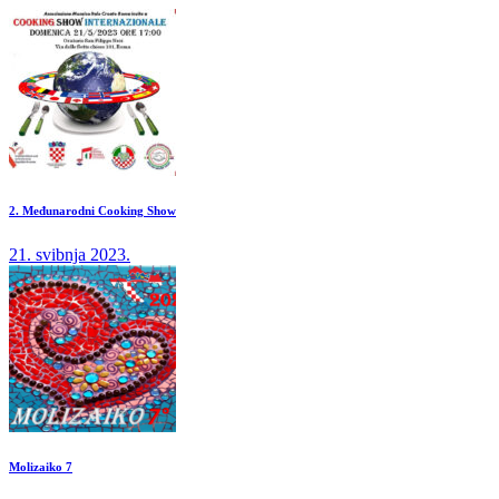
2. Međunarodni Cooking Show
21. svibnja 2023.
Molizaiko 7