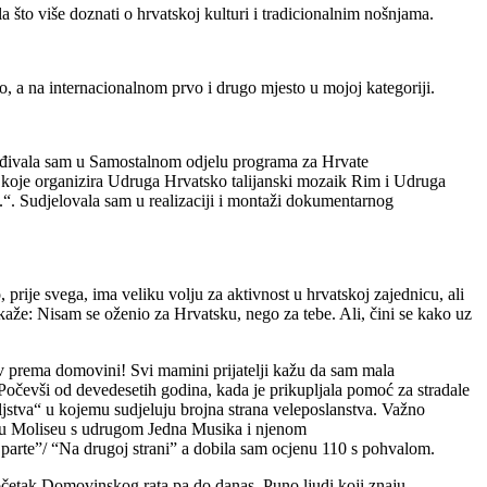
la što više doznati o hrvatskoj kulturi i tradicionalnim nošnjama.
o, a na internacionalnom prvo i drugo mjesto u mojoj kategoriji.
Surađivala sam u Samostalnom odjelu programa za Hrvate
 koje organizira Udruga Hrvatsko talijanski mozaik Rim i Udruga
.“. Sudjelovala sam u realizaciji i montaži dokumentarnog
prije svega, ima veliku volju za aktivnost u hrvatskoj zajednicu, ali
aže: Nisam se oženio za Hrvatsku, nego za tebe. Ali, čini se kako uz
bav prema domovini! Svi mamini prijatelji kažu da sam mala
. Počevši od devedesetih godina, kada je prikupljala pomoć za stradale
stva“ u kojemu sudjeluju brojna strana veleposlanstva. Važno
 u Moliseu s udrugom Jedna Musika i njenom
parte”/ “Na drugoj strani” a dobila sam ocjenu 110 s pohvalom.
 početak Domovinskog rata pa do danas. Puno ljudi koji znaju