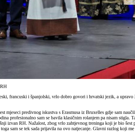
n RH
ski, francuski i španjolski, vrlo dobro govori i hrvatski jezik, a upravo ž
t mjeseci predivnog iskustva s Erasmusa iz Bruxelles gdje sam naučila ne
godina profesionalno sam se bavila klasičnim rolanjem pa nisam stigla. 
 izvan RH. Nažalost, zbog vrlo zahtjevnog treninga koji je bio šest puta
og toga sam se tek sada prijavila na ovo natjecanje. Glavni razlog koji me