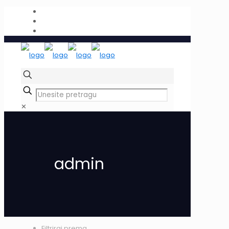
✕
admin
Filtriraj prema