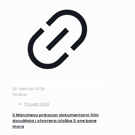
30. siječnja 2026.
Godine
Projekti 2026
U Münchenu prikazan dokumentarni film
docuMaja i otvorena izložba S one bane
mora