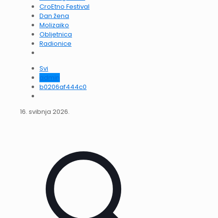
CroEtno Festival
Dan žena
Molizaiko
Obljetnica
Radionice
Svi
admin
b0206af444c0
16. svibnja 2026.